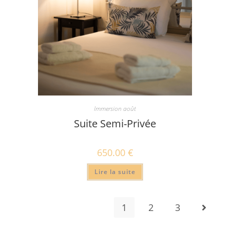
Immersion août
Suite Semi-Privée
650.00
€
Lire la suite
1
2
3